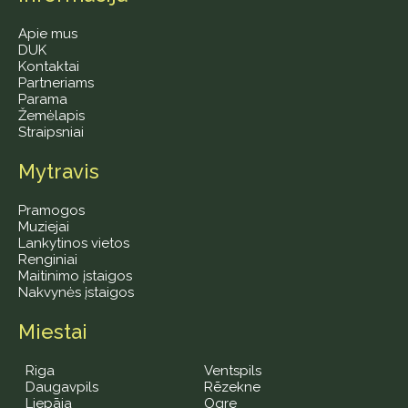
Apie mus
DUK
Kontaktai
Partneriams
Parama
Žemėlapis
Straipsniai
Mytravis
Pramogos
Muziejai
Lankytinos vietos
Renginiai
Maitinimo įstaigos
Nakvynės įstaigos
Miestai
Riga
Ventspils
Daugavpils
Rēzekne
Liepāja
Ogre