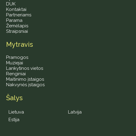
DUK
Kontaktai
Partneriams
Parama
Žemėlapis
Straipsniai
Mytravis
Pramogos
Muziejai
Lankytinos vietos
Renginiai
Maitinimo įstaigos
Nakvynės įstaigos
Šalys
Lietuva
Latvija
Estija