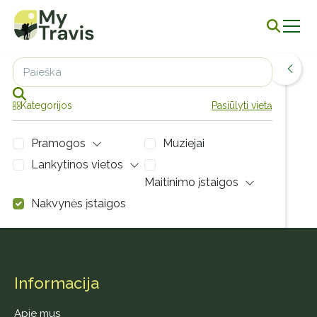
Leaflet
| Map
data ©
OpenStreetMap
contributors,
CC-BY-SA
,
+
−
Kategorijos
Pasiūlyti vietą
Pramogos
Muziejai
Lankytinos vietos
Maitinimo įstaigos
Nakvynės įstaigos
Visi
Šis sąrašas yra tuščias.
Informacija
Apie mus