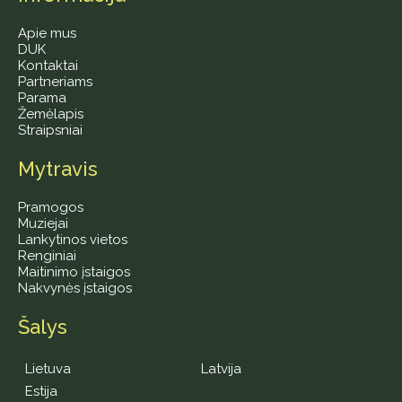
Apie mus
DUK
Kontaktai
Partneriams
Parama
Žemėlapis
Straipsniai
Mytravis
Pramogos
Muziejai
Lankytinos vietos
Renginiai
Maitinimo įstaigos
Nakvynės įstaigos
Šalys
Lietuva
Latvija
Estija