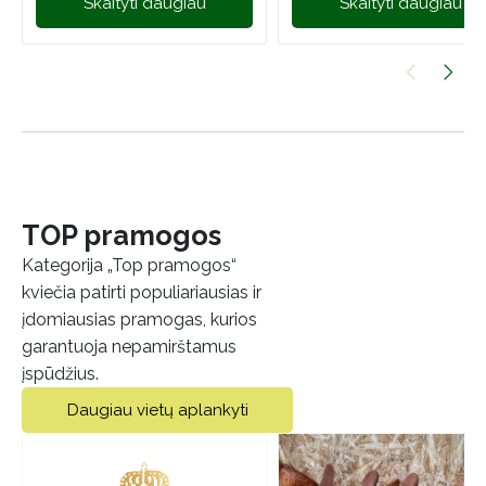
Skaityti daugiau
Skaityti daugiau
TOP pramogos
Kategorija „Top pramogos“
kviečia patirti populiariausias ir
įdomiausias pramogas, kurios
garantuoja nepamirštamus
įspūdžius.
Daugiau vietų aplankyti