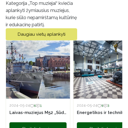
Kategorija „Top muziejai“ kviečia
aplankyti žymiausius muziejus,
kurie siūlo nepamirštamą kultūrinę
ir edukacinę patirtį.
Daugiau vietų aplankyti
2024-05-24
2024-05-24
6
1
9
3
Laivas-muziejus M52 „Sūduvis“