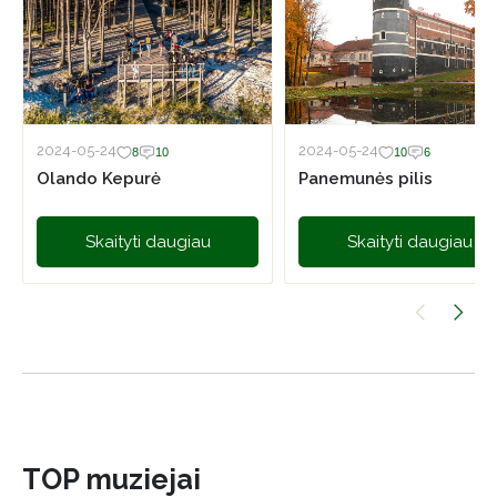
2024-05-24
2024-05-24
8
10
10
6
Olando Kepurė
Panemunės pilis
Skaityti daugiau
Skaityti daugiau
TOP muziejai