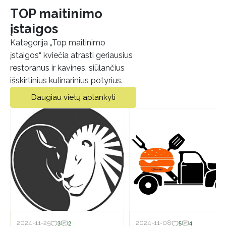
TOP maitinimo
įstaigos
Kategorija „Top maitinimo
įstaigos“ kviečia atrasti geriausius
restoranus ir kavines, siūlančius
išskirtinius kulinarinius potyrius.
Daugiau vietų aplankyti
2024-11-25
2024-11-08
3
2
5
4