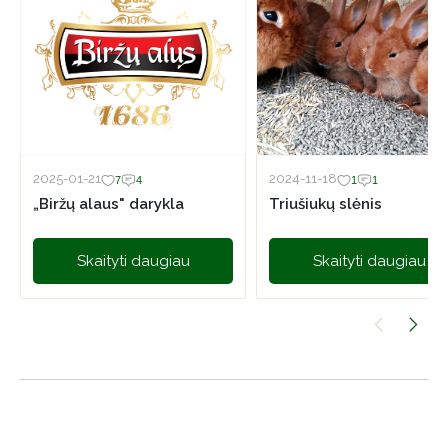
2025-01-21
2024-11-18
7
4
1
1
„Biržų alaus" darykla
Triušiukų slėnis
Skaityti daugiau
Skaityti daugiau