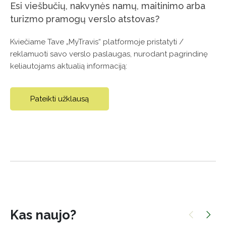
Esi viešbučių, nakvynės namų, maitinimo arba
turizmo pramogų verslo atstovas?
Kviečiame Tave „MyTravis“ platformoje pristatyti /
reklamuoti savo verslo paslaugas, nurodant pagrindinę
keliautojams aktualią informaciją:
Pateikti užklausą
Kas naujo?