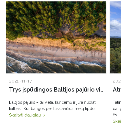
2025-11-17
2025-1
Trys įspūdingos Baltijos pajūrio vietos: Olando Kepurė, Veczemių uolos, Pakri skardžiai
Baltijos pajūris – tai vieta, kur žemė ir jūra nuolat
Talino 
kalbasi. Kur bangos per tūkstančius metų lipdo...
dangumi
Skaityti daugiau
Es...
Skaity