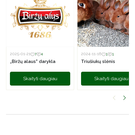
2025-01-21
2024-11-18
7
4
1
1
„Biržų alaus" darykla
Triušiukų slėnis
Skaityti daugiau
Skaityti daugiau