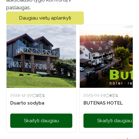
paslaugas.
Daugiau vietų aplankyti
2024-12-30
2025-01-24
2
1
4
1
Duarto sodyba
BUTENAS HOTEL
Skaityti daugiau
Skaityti daugiau