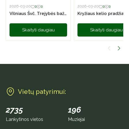
2026-03-20
2026-03-20
0
0
0
0
Vilniaus Švč. Trejybės bažnyčia
Kryžiaus kelio pradžia
Skaityti daugiau
Skaityti daugiau
Vietų patyrimui:
2735
196
Lankytinos vietos
Muziejai