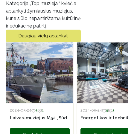
Kategorija „Top muziejai“ kviečia
aplankyti žymiausius muziejus,
kurie siūlo nepamirštamą kultūrinę
ir edukacinę patirtį.
Daugiau vietų aplankyti
2024-05-24
2024-05-24
6
1
9
3
Laivas-muziejus M52 „Sūduvis“