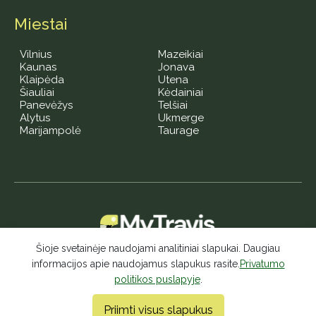
Miestai
Vilnius
Mazeikiai
Kaunas
Jonava
Klaipėda
Utena
Šiauliai
Kėdainiai
Panevėžys
Telšiai
Alytus
Ukmerge
Marijampolė
Taurage
Gyvenimas, kupinas kelionių – geros nuotaikos šaltinis!
Šioje svetainėje naudojami analitiniai slapukai. Daugiau
informacijos apie naudojamus slapukus rasite.
Privatumo
politikos puslapyje
.
© 2026 MyTravis - Visos teisės saugomos |
Privatumo politika
Priimti visus slapukus