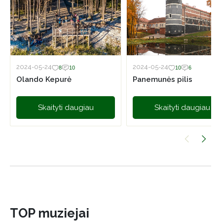
2024-05-24
2024-05-24
8
10
10
6
Olando Kepurė
Panemunės pilis
Skaityti daugiau
Skaityti daugiau
TOP muziejai