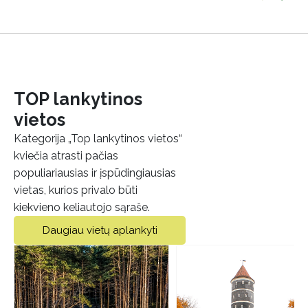
TOP lankytinos
vietos
Kategorija „Top lankytinos vietos“
kviečia atrasti pačias
populiariausias ir įspūdingiausias
vietas, kurios privalo būti
kiekvieno keliautojo sąraše.
Daugiau vietų aplankyti