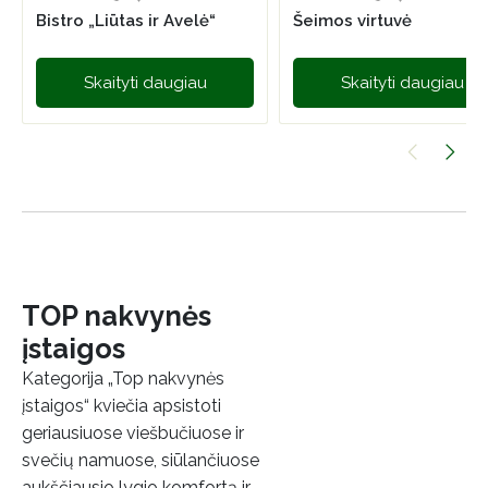
Bistro „Liūtas ir Avelė“
Šeimos virtuvė
Skaityti daugiau
Skaityti daugiau
TOP nakvynės
įstaigos
Kategorija „Top nakvynės
įstaigos“ kviečia apsistoti
geriausiuose viešbučiuose ir
svečių namuose, siūlančiuose
aukščiausio lygio komfortą ir