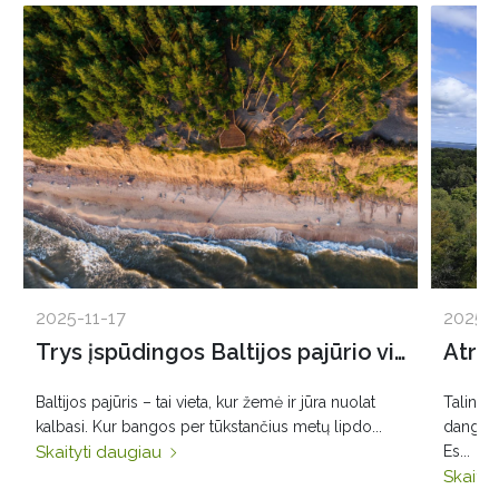
2025-11-17
2025-1
Trys įspūdingos Baltijos pajūrio vietos: Olando Kepurė, Veczemių uolos, Pakri skardžiai
Baltijos pajūris – tai vieta, kur žemė ir jūra nuolat
Talino 
kalbasi. Kur bangos per tūkstančius metų lipdo...
dangumi
Skaityti daugiau
Es...
Skaity