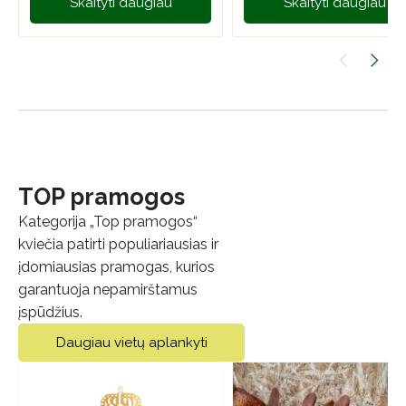
Skaityti daugiau
Skaityti daugiau
TOP pramogos
Kategorija „Top pramogos“
kviečia patirti populiariausias ir
įdomiausias pramogas, kurios
garantuoja nepamirštamus
įspūdžius.
Daugiau vietų aplankyti