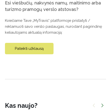
Esi viešbučių, nakvynės namų, maitinimo arba
turizmo pramogų verslo atstovas?
Kviečiame Tave „MyTravis“ platformoje pristatyti /
reklamuoti savo verslo paslaugas, nurodant pagrindinę
keliautojams aktualią informaciją:
Pateikti užklausą
Kas naujo?