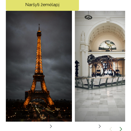
Naršyti žemėlapį
Lankytinos vietos
Muziejai