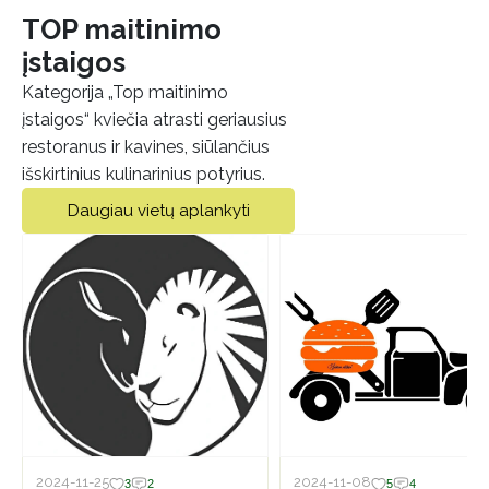
TOP maitinimo
įstaigos
Kategorija „Top maitinimo
įstaigos“ kviečia atrasti geriausius
restoranus ir kavines, siūlančius
išskirtinius kulinarinius potyrius.
Daugiau vietų aplankyti
2024-11-25
2024-11-08
3
2
5
4