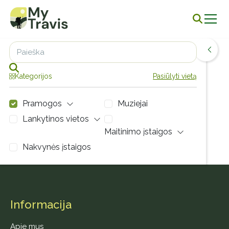
Leaflet
| Map
data ©
OpenStreetMap
contributors,
CC-BY-SA
,
+
−
Kategorijos
Pasiūlyti vietą
Pramogos
Muziejai
Lankytinos vietos
Maitinimo įstaigos
Nakvynės įstaigos
Visi
Šis sąrašas yra tuščias.
Informacija
Apie mus