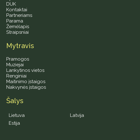
DUK
Kontaktai
Partneriams
Parama
Žemėlapis
Straipsniai
Mytravis
Pramogos
Muziejai
Lankytinos vietos
Renginiai
Maitinimo įstaigos
Nakvynės įstaigos
Šalys
Lietuva
Latvija
Estija