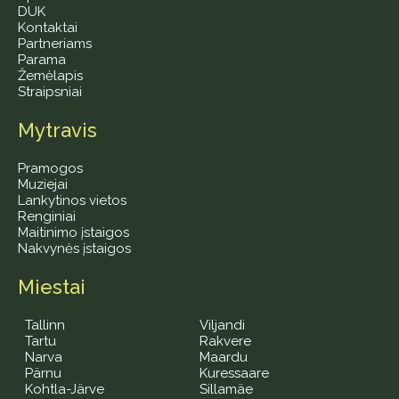
DUK
Kontaktai
Partneriams
Parama
Žemėlapis
Straipsniai
Mytravis
Pramogos
Muziejai
Lankytinos vietos
Renginiai
Maitinimo įstaigos
Nakvynės įstaigos
Miestai
Tallinn
Viljandi
Tartu
Rakvere
Narva
Maardu
Pärnu
Kuressaare
Kohtla-Järve
Sillamäe