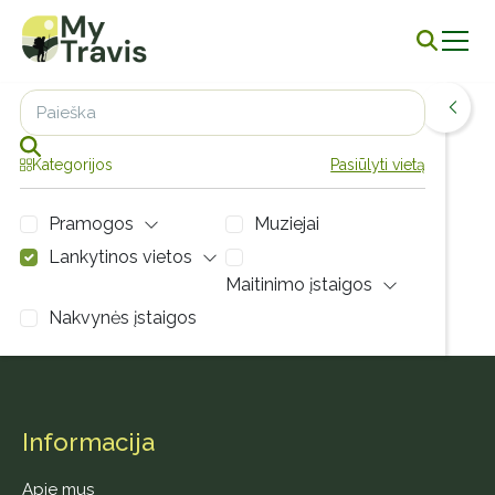
Leaflet
| Map
data ©
OpenStreetMap
contributors,
CC-BY-SA
,
+
−
Kategorijos
Pasiūlyti vietą
Pramogos
Muziejai
Lankytinos vietos
Maitinimo įstaigos
Nakvynės įstaigos
Visi
Šis sąrašas yra tuščias.
Informacija
Apie mus